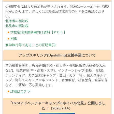
令和8年4月1日より宿泊税が導入されます。税額は一人一泊当たり300
円がかかります。詳しくは北海道及び北見市のＨＰをご確認くださ
い。
北海道の宿泊税
北見市の宿泊税
学校宿泊研修利用向け資料【ＰＤＦ】
別紙
修学旅行等であることの証明書(J)
アップスキリング(Upskilling)支援事業について
草の根教員実習、教員研修(学校・個人等・長期休暇時の研修受入れ
など)、職業体験(中・高校・大学)、インターンシップ(長期・短期)、
ボランティア、野外活動(キャンプ・登山・カヌー等)、個人スキルア
ップ、野外でのリスクマネジメント、冒険教育、社会教育、企業研修
など、ご要望に応じ実施します。
詳細はコチラ
「Petitアドベンチャーキャンプinネイパル北見」公開しまし
た！（2026.7.14）